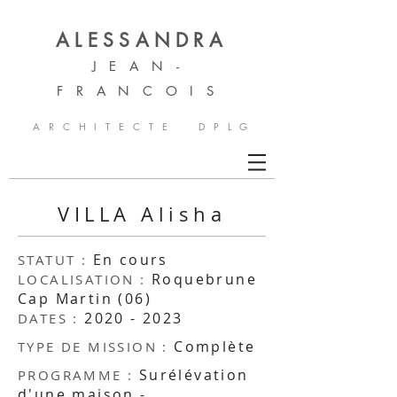
ALESSANDRA
JEAN-
FRAN
COIS
A R C H I T E C T E D P L G
VILLA Alisha
En cours
STATUT :
Roquebrune
LOCALISATION :
Cap Martin (06)
2020 - 2023
DATES :
Complète
TYPE DE MISSION :
Surélévation
PROGRAMME :
d'une maison -