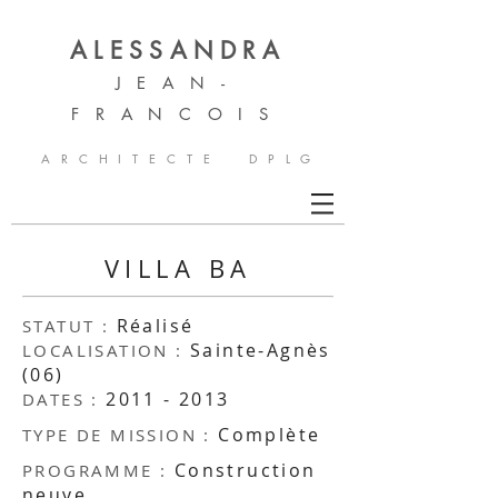
ALESSANDRA
JEAN-
FRAN
COIS
A R C H I T E C T E D P L G
VILLA BA
Réalisé
STATUT :
Sainte-Agnès
LOCALISATION :
(06)
2011 - 2013
DATES :
Complète
TYPE DE MISSION :
Construction
PROGRAMME :
neuve